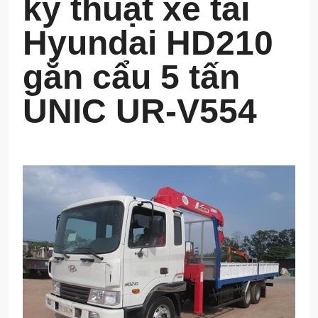
kỹ thuật xe tải
Hyundai HD210
gắn cẩu 5 tấn
UNIC UR-V554