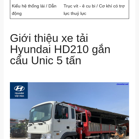
Kiểu hệ thống lái / Dẫn
Trục vít - ê cu bi / Cơ khí có trợ
động
lực thuỷ lực
Giới thiệu xe tải
Hyundai HD210 gắn
cẩu Unic 5 tấn