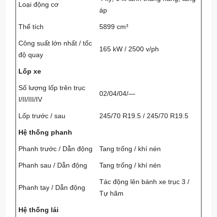
Loại động cơ
áp
Thể tích
5899 cm³
Công suất lớn nhất / tốc
165 kW / 2500 v/ph
độ quay
Lốp xe
Số lượng lốp trên trục
02/04/04/—
I/II/III/IV
Lốp trước / sau
245/70 R19.5 / 245/70 R19.5
Hệ thống phanh
Phanh trước / Dẫn động
Tang trống / khí nén
Phanh sau / Dẫn động
Tang trống / khí nén
Tác động lên bánh xe trục 3 /
Phanh tay / Dẫn động
Tự hãm
Hệ thống lái