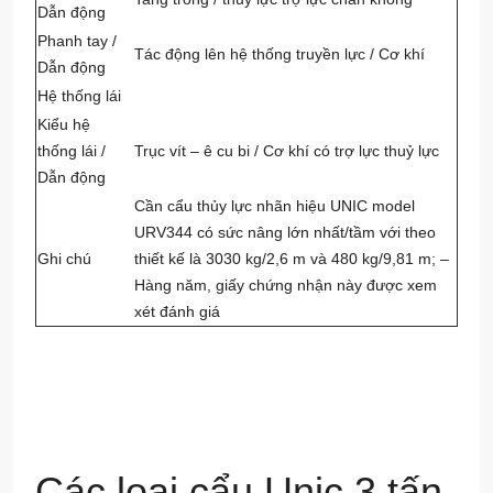
Dẫn động
Phanh tay /
Tác động lên hệ thống truyền lực / Cơ khí
Dẫn động
Hệ thống lái
Kiểu hệ
thống lái /
Trục vít – ê cu bi / Cơ khí có trợ lực thuỷ lực
Dẫn động
Cần cẩu thủy lực nhãn hiệu UNIC model
URV344 có sức nâng lớn nhất/tầm với theo
Ghi chú
thiết kế là 3030 kg/2,6 m và 480 kg/9,81 m; –
Hàng năm, giấy chứng nhận này được xem
xét đánh giá
Các loại cẩu Unic 3 tấn