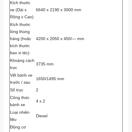
Kích thước
xe (Dài x
6640 x 2190 x 3000 mm
Rộng x Cao)
Kích thước
lòng thùng
hàng (hoặc
4200 x 2050 x 450/— mm
kích thước
bao xi téc)
Khoảng cách
3735 mm
trục
Vết bánh xe
1650/1495 mm
trước / sau
Số trục
2
Công thức
4 x 2
bánh xe
Loại nhiên
Diesel
liệu
Động cơ