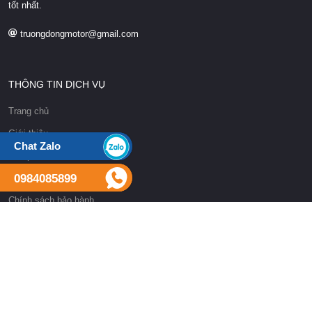
tốt nhất.
truongdongmotor@gmail.com
THÔNG TIN DỊCH VỤ
Trang chủ
Giới thiệu
Chat Zalo
Sản phẩm
0984085899
Tin tức
Chính sách bảo hành
Liên hệ
THEO DÕI
Liên hệ qua các kênh mạng xã hội