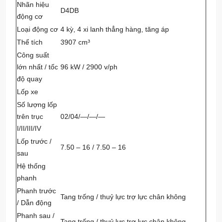
Nhãn hiệu
D4DB
động cơ
Loại động cơ
4 kỳ, 4 xi lanh thẳng hàng, tăng áp
Thể tích
3907 cm³
Công suất
lớn nhất / tốc
96 kW / 2900 v/ph
độ quay
Lốp xe
Số lượng lốp
trên trục
02/04/—/—/—
I/II/III/IV
Lốp trước /
7.50 – 16 / 7.50 – 16
sau
Hệ thống
phanh
Phanh trước
Tang trống / thuỷ lực trợ lực chân không
/ Dẫn động
Phanh sau /
Tang trống / thuỷ lực trợ lực chân không