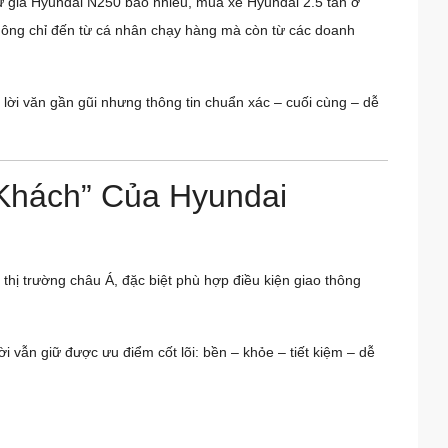
hư giá Hyundai N250 bao nhiêu, mua xe Hyundai 2.5 tấn ở
không chỉ đến từ cá nhân chạy hàng mà còn từ các doanh
 lời văn gần gũi nhưng thông tin chuẩn xác – cuối cùng – dễ
Khách” Của Hyundai
thị trường châu Á, đặc biệt phù hợp điều kiện giao thông
 vẫn giữ được ưu điểm cốt lõi: bền – khỏe – tiết kiệm – dễ