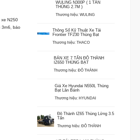
WULING N300P ( 1 TẤN
THÙNG 2.7M )
Thương hiệu: WULING
á xe N250
ài 3m6, báo
Thông Số Kỹ Thuật Xe Tải
Frontier TF230 Thùng Bạt
Thương hiệu: THACO
BÁN XE 7 TẤN ĐÔ THÀNH
IZ650 THÙNG BẠT
Thương hiệu: ĐÔ THÀNH
Giá Xe Hyundai N550L Thùng
Bạt Lăn Bánh
Thương hiệu: HYUNDAI
Đô Thành IZ65 Thùng Lửng 3.5
Tấn
Thương hiệu: ĐÔ THÀNH