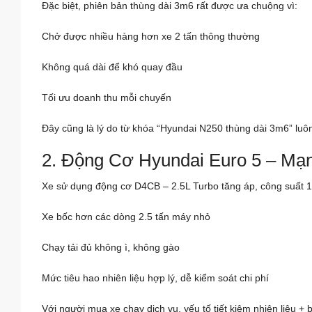
Đặc biệt, phiên bản thùng dài 3m6 rất được ưa chuộng vì:
Chở được nhiều hàng hơn xe 2 tấn thông thường
Không quá dài để khó quay đầu
Tối ưu doanh thu mỗi chuyến
Đây cũng là lý do từ khóa “Hyundai N250 thùng dài 3m6” luôn
2. Động Cơ Hyundai Euro 5 – M
Xe sử dụng động cơ D4CB – 2.5L Turbo tăng áp, công suất 1
Xe bốc hơn các dòng 2.5 tấn máy nhỏ
Chạy tải đủ không ì, không gào
Mức tiêu hao nhiên liệu hợp lý, dễ kiểm soát chi phí
Với người mua xe chạy dịch vụ, yếu tố tiết kiệm nhiên liệu + 