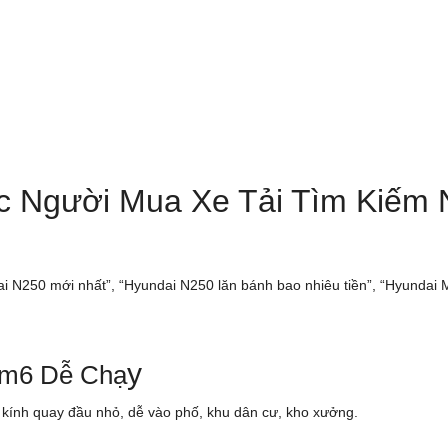
c Người Mua Xe Tải Tìm Kiếm 
i N250 mới nhất”, “Hyundai N250 lăn bánh bao nhiêu tiền”, “Hyundai M
y
3m6 Dễ Chạ
n kính quay đầu nhỏ, dễ vào phố, khu dân cư, kho xưởng.