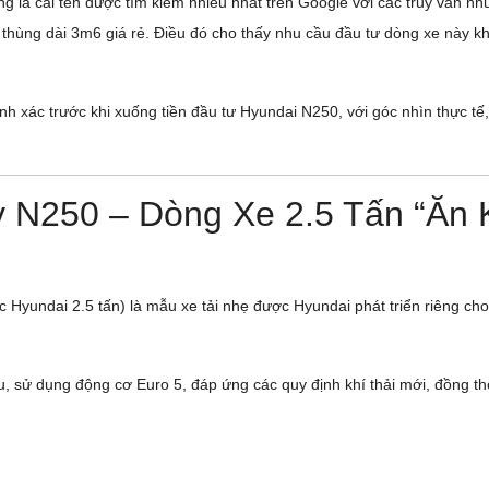
g là cái tên được tìm kiếm nhiều nhất trên Google với các truy vấn n
 thùng dài 3m6 giá rẻ. Điều đó cho thấy nhu cầu đầu tư dòng xe này 
nh xác trước khi xuống tiền đầu tư Hyundai N250, với góc nhìn thực tế,
 N250 – Dòng Xe 2.5 Tấn “Ăn 
yundai 2.5 tấn) là mẫu xe tải nhẹ được Hyundai phát triển riêng cho 
, sử dụng động cơ Euro 5, đáp ứng các quy định khí thải mới, đồng thời