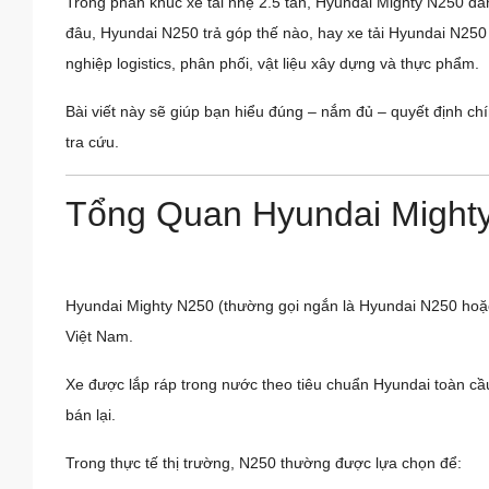
Trong phân khúc xe tải nhẹ 2.5 tấn, Hyundai Mighty N250 đan
đâu, Hyundai N250 trả góp thế nào, hay xe tải Hyundai N250
nghiệp logistics, phân phối, vật liệu xây dựng và thực phẩm.
Bài viết này sẽ giúp bạn hiểu đúng – nắm đủ – quyết định chí
tra cứu.
Tổng Quan Hyundai Mighty
Hyundai Mighty N250 (thường gọi ngắn là Hyundai N250 hoặc H
Việt Nam.
Xe được lắp ráp trong nước theo tiêu chuẩn Hyundai toàn cầu
bán lại.
Trong thực tế thị trường, N250 thường được lựa chọn để: