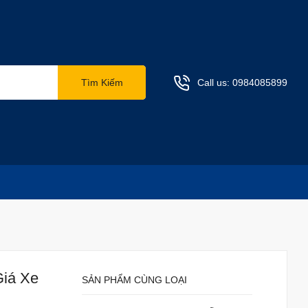
Tìm Kiếm
Call us:
0984085899
Giá Xe
SẢN PHẨM CÙNG LOẠI