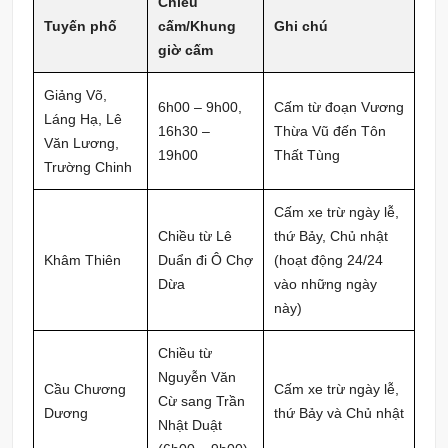
Chiều
Tuyến phố
cấm/Khung
Ghi chú
giờ cấm
Giảng Võ,
6h00 – 9h00,
Cấm từ đoạn Vương
Láng Hạ, Lê
16h30 –
Thừa Vũ đến Tôn
Văn Lương,
19h00
Thất Tùng
Trường Chinh
Cấm xe trừ ngày lễ,
Chiều từ Lê
thứ Bảy, Chủ nhật
Khâm Thiên
Duẩn đi Ô Chợ
(hoạt động 24/24
Dừa
vào những ngày
này)
Chiều từ
Nguyễn Văn
Cầu Chương
Cấm xe trừ ngày lễ,
Cừ sang Trần
Dương
thứ Bảy và Chủ nhật
Nhật Duật