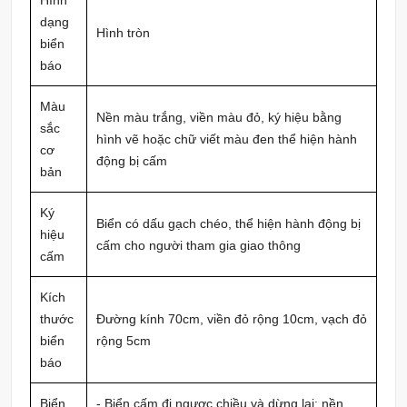
dạng
Hình tròn
biển
báo
Màu
Nền màu trắng, viền màu đỏ, ký hiệu bằng
sắc
hình vẽ hoặc chữ viết màu đen thể hiện hành
cơ
động bị cấm
bản
Ký
Biển có dấu gạch chéo, thể hiện hành động bị
hiệu
cấm cho người tham gia giao thông
cấm
Kích
thước
Đường kính 70cm, viền đỏ rộng 10cm, vạch đỏ
biển
rộng 5cm
báo
Biển
- Biển cấm đi ngược chiều và dừng lại: nền