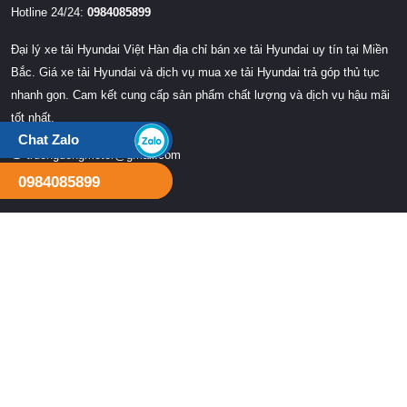
Hotline 24/24:
0984085899
Đại lý xe tải Hyundai Việt Hàn địa chỉ bán xe tải Hyundai uy tín tại Miền
Bắc. Giá xe tải Hyundai và dịch vụ mua xe tải Hyundai trả góp thủ tục
nhanh gọn. Cam kết cung cấp sản phẩm chất lượng và dịch vụ hậu mãi
tốt nhất.
Chat Zalo
truongdongmotor@gmail.com
0984085899
THÔNG TIN DỊCH VỤ
Trang chủ
Giới thiệu
Sản phẩm
Tin tức
Chính sách bảo hành
Liên hệ