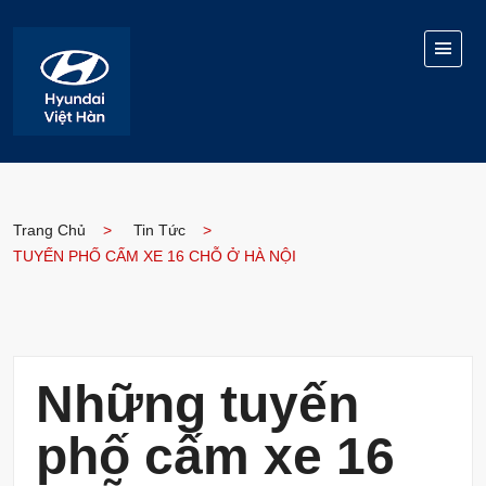
Trang Chủ
Tin Tức
TUYẾN PHỐ CẤM XE 16 CHỖ Ở HÀ NỘI
Những tuyến
phố cấm xe 16