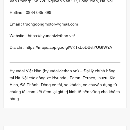
Văn Phòng: Số 720 Nguyễn Văn Cừ, Long Biên, Hà Nội
Hotline : 0984 085 899
Email : truongdongmotor@gmail.com
Website :
https://hyundaiviethan.vn/
Địa chỉ :
https://maps.app.goo.gl/VKTxEoDBvtYUGfWYA
Hyundai Việt Hàn (hyundaiviethan.vn) – Đại lý chính hãng
tại Hà Nội các dòng xe Hyundai, Foton, Teraco, Isuzu, Kia,
Hino, Đô Thành. Dòng xe tải, xe khách, xe chuyên dụng từ
chúng tôi cam kết đem lại giá trị kinh tế bền vững cho khách
hàng.