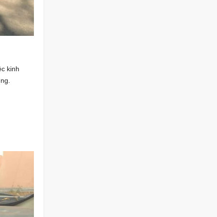
c kinh
ùng.