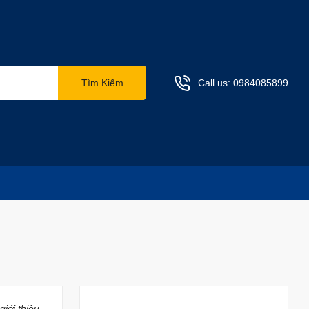
Tìm Kiếm
Call us:
0984085899
giới thiệu