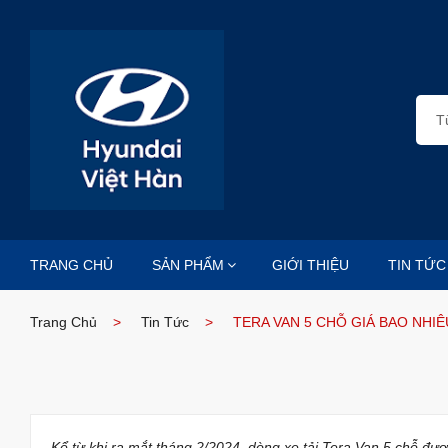
TRANG CHỦ
SẢN PHẨM
GIỚI THIỆU
TIN TỨC
Trang Chủ
Tin Tức
TERA VAN 5 CHỖ GIÁ BAO NHIÊ
Kể từ khi ra mắt tháng 2/2024, dòng xe tải Tera Van 5 chỗ đ