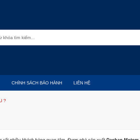
CHÍNH SÁCH BẢO HÀNH
LIÊN HỆ
U ?
ược rất nhiều khách hàng quan tâm. Được nhà sản xuất
Daehan Motors