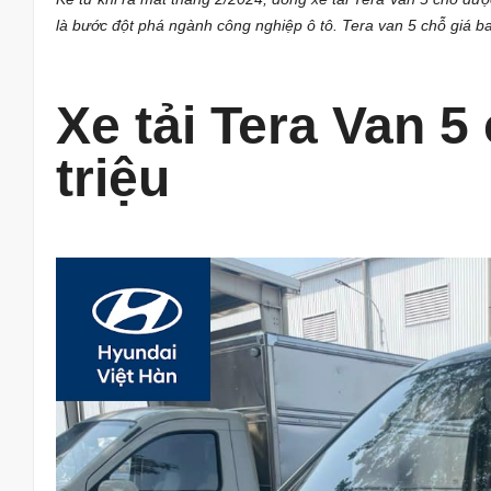
là bước đột phá ngành công nghiệp ô tô. Tera van 5 chỗ giá b
Xe tải Tera Van 5
triệu